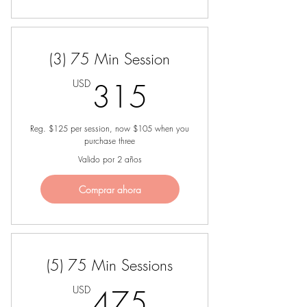
(3) 75 Min Session
315USD
USD
315
Reg. $125 per session, now $105 when you
purchase three
Valido por 2 años
Comprar ahora
(5) 75 Min Sessions
475USD
USD
475