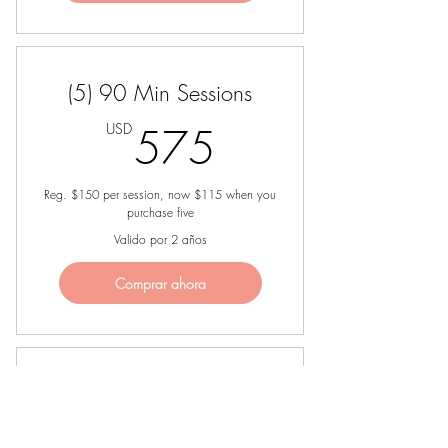
(5) 90 Min Sessions
575USD
USD
575
Reg. $150 per session, now $115 when you
purchase five
Valido por 2 años
Comprar ahora
(3) 120 Min Sessions
525USD
USD